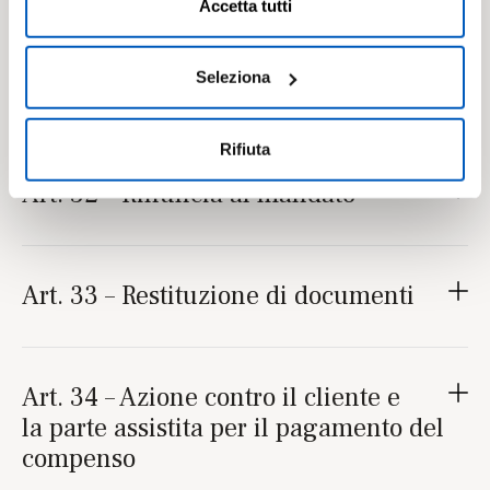
Accetta tutti
l'Informativa su
Cookies
e
Privacy
. È possibile
liberamente prestare, rifiutare o revocare il proprio
consenso in qualsiasi momento, accedendo al pannello
Seleziona
Art. 29 – Richiesta di pagamento
Mostra Dettagli.
Rifiuta
Art. 32 – Rinuncia al mandato
Art. 33 – Restituzione di documenti
Art. 34 – Azione contro il cliente e
la parte assistita per il pagamento del
compenso