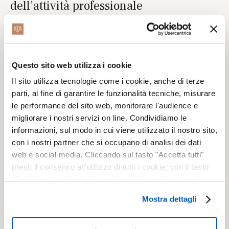
dell’attività professionale
Art. 24 – Conflitto di interessi
Questo sito web utilizza i cookie
Il sito utilizza tecnologie come i cookie, anche di terze
parti, al fine di garantire le funzionalità tecniche, misurare
Art. 25 – Accordi sulla definizione
le performance del sito web, monitorare l'audience e
del compenso
migliorare i nostri servizi on line. Condividiamo le
informazioni, sul modo in cui viene utilizzato il nostro sito,
con i nostri partner che si occupano di analisi dei dati
web e social media. Cliccando sul tasto "Accetta tutti"
Art. 27 – Doveri di informazione
presti il consenso all'utilizzo di tutti i cookie; con il tasto
"Seleziona" puoi selezionare i cookie a cui prestare il
consenso; con il tasto "Rifiuta" o cliccando la “X” in alto a
Mostra dettagli
destra puoi continuare la navigazione solo con l'utilizzo
Art. 28 – Riserbo e segreto
dei cookie necessari. Per saperne di più ed
professionale
eventualmente modificare il tuo consenso, consulta