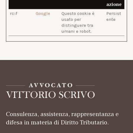
azione
rc::f
Google
Questo cookie è
Persist
usato per
ente
distinguere tra
umani e robot.
Consulenza, assistenza, rappresentanza e
difesa in materia di Diritto Tributario.