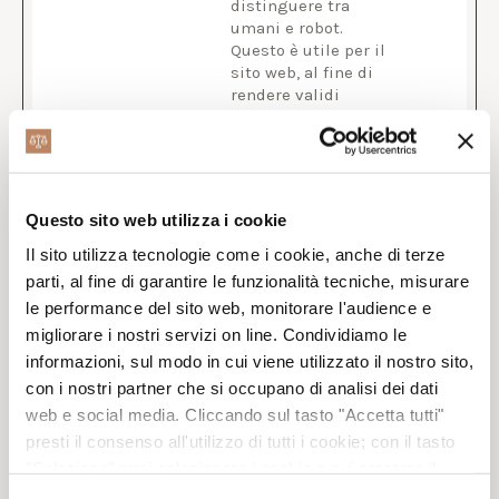
distinguere tra
umani e robot.
Questo è utile per il
sito web, al fine di
rendere validi
rapporti sull'uso del
sito.
_GRECAPT
Google
Questo cookie è
180
CHA
usato per
giorni
distinguere tra
Questo sito web utilizza i cookie
umani e robot.
Il sito utilizza tecnologie come i cookie, anche di terze
Questo è utile per il
parti, al fine di garantire le funzionalità tecniche, misurare
sito web, al fine di
rendere validi
le performance del sito web, monitorare l'audience e
rapporti sull'uso del
migliorare i nostri servizi on line. Condividiamo le
sito.
informazioni, sul modo in cui viene utilizzato il nostro sito,
CookieCon
Cookiebot
Memorizza lo stato
1 anno
con i nostri partner che si occupano di analisi dei dati
sent
del consenso ai
web e social media. Cliccando sul tasto "Accetta tutti"
cookie dell'utente
presti il consenso all'utilizzo di tutti i cookie; con il tasto
per il dominio
"Seleziona" puoi selezionare i cookie a cui prestare il
corrente
consenso; con il tasto "Rifiuta" o cliccando la “X” in alto a